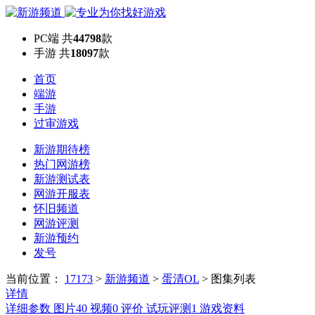
PC端
共
44798
款
手游
共
18097
款
首页
端游
手游
过审游戏
新游期待榜
热门网游榜
新游测试表
网游开服表
怀旧频道
网游评测
新游预约
发号
当前位置：
17173
>
新游频道
>
蛋清OL
>
图集列表
详情
详细参数
图片
40
视频
0
评价
试玩评测
1
游戏资料