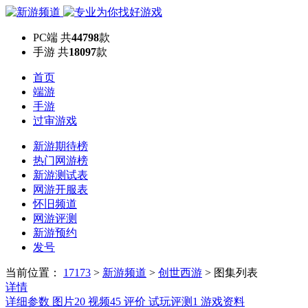
PC端
共
44798
款
手游
共
18097
款
首页
端游
手游
过审游戏
新游期待榜
热门网游榜
新游测试表
网游开服表
怀旧频道
网游评测
新游预约
发号
当前位置：
17173
>
新游频道
>
创世西游
>
图集列表
详情
详细参数
图片
20
视频
45
评价
试玩评测
1
游戏资料