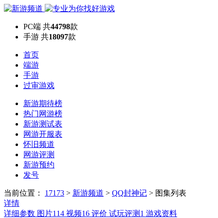
PC端
共
44798
款
手游
共
18097
款
首页
端游
手游
过审游戏
新游期待榜
热门网游榜
新游测试表
网游开服表
怀旧频道
网游评测
新游预约
发号
当前位置：
17173
>
新游频道
>
QQ封神记
>
图集列表
详情
详细参数
图片
114
视频
16
评价
试玩评测
1
游戏资料