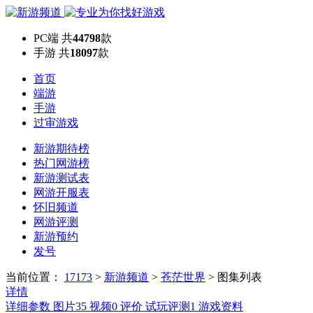
PC端
共
44798
款
手游
共
18097
款
首页
端游
手游
过审游戏
新游期待榜
热门网游榜
新游测试表
网游开服表
怀旧频道
网游评测
新游预约
发号
当前位置：
17173
>
新游频道
>
苍茫世界
>
图集列表
详情
详细参数
图片
35
视频
0
评价
试玩评测
1
游戏资料