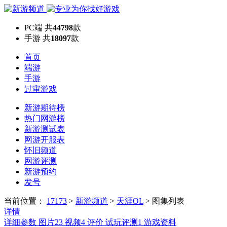
PC端
共
44798
款
手游
共
18097
款
首页
端游
手游
过审游戏
新游期待榜
热门网游榜
新游测试表
网游开服表
怀旧频道
网游评测
新游预约
发号
当前位置：
17173
>
新游频道
>
天涯OL
>
图集列表
详情
详细参数
图片
23
视频
4
评价
试玩评测
1
游戏资料