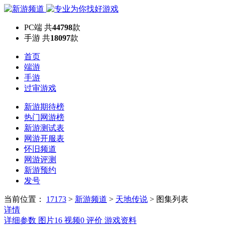
PC端
共
44798
款
手游
共
18097
款
首页
端游
手游
过审游戏
新游期待榜
热门网游榜
新游测试表
网游开服表
怀旧频道
网游评测
新游预约
发号
当前位置：
17173
>
新游频道
>
天地传说
>
图集列表
详情
详细参数
图片
16
视频
0
评价
游戏资料