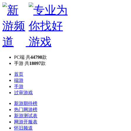
PC端
共
44798
款
手游
共
18097
款
首页
端游
手游
过审游戏
新游期待榜
热门网游榜
新游测试表
网游开服表
怀旧频道