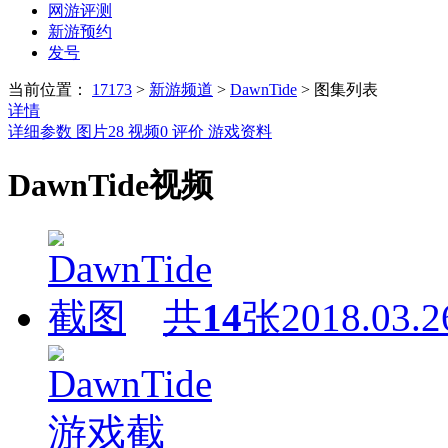
网游评测
新游预约
发号
当前位置：
17173
>
新游频道
>
DawnTide
>
图集列表
详情
详细参数
图片
28
视频
0
评价
游戏资料
DawnTide视频
共
14
张
2018.03.2