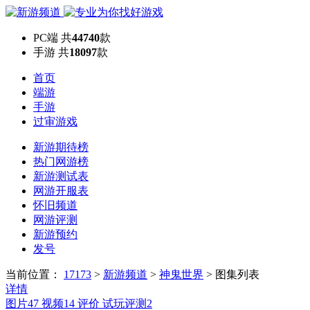
PC端
共
44740
款
手游
共
18097
款
首页
端游
手游
过审游戏
新游期待榜
热门网游榜
新游测试表
网游开服表
怀旧频道
网游评测
新游预约
发号
当前位置：
17173
>
新游频道
>
神鬼世界
>
图集列表
详情
图片
47
视频
14
评价
试玩评测
2