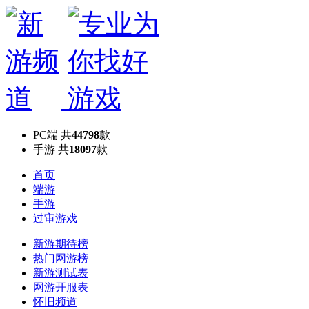
PC端
共
44798
款
手游
共
18097
款
首页
端游
手游
过审游戏
新游期待榜
热门网游榜
新游测试表
网游开服表
怀旧频道