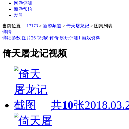
网游评测
新游预约
发号
当前位置：
17173
>
新游频道
>
倚天屠龙记
>
图集列表
详情
详细参数
图片
26
视频
8
评价
试玩评测
1
游戏资料
倚天屠龙记视频
共
10
张
2018.03.