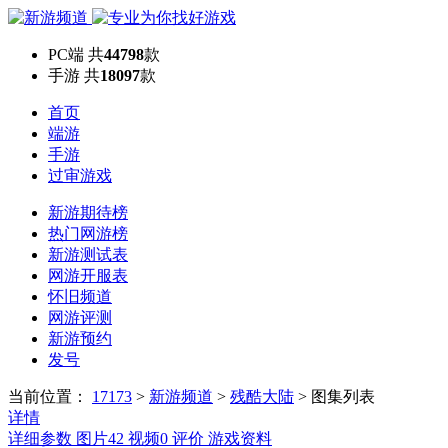
PC端
共
44798
款
手游
共
18097
款
首页
端游
手游
过审游戏
新游期待榜
热门网游榜
新游测试表
网游开服表
怀旧频道
网游评测
新游预约
发号
当前位置：
17173
>
新游频道
>
残酷大陆
>
图集列表
详情
详细参数
图片
42
视频
0
评价
游戏资料