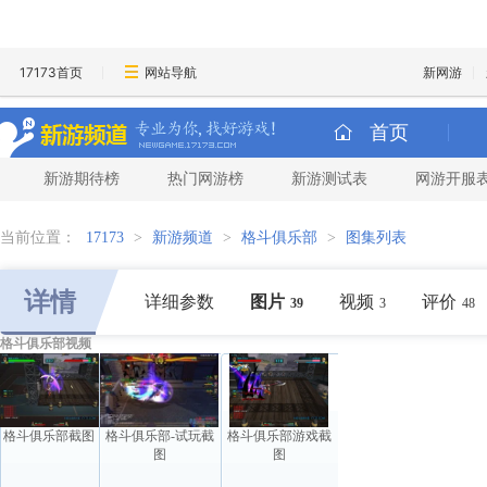
17173首页
网站导航
新网游
首页
新游期待榜
热门网游榜
新游测试表
网游开服
当前位置：
17173
>
新游频道
>
格斗俱乐部
>
图集列表
详情
详细参数
图片
视频
评价
39
3
48
格斗俱乐部视频
格斗俱乐部截图
格斗俱乐部-试玩截
格斗俱乐部游戏截
图
图