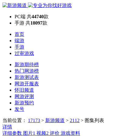
PC端
共
44740
款
手游
共
18097
款
首页
端游
手游
过审游戏
新游期待榜
热门网游榜
新游测试表
网游开服表
怀旧频道
网游评测
新游预约
发号
当前位置：
17173
>
新游频道
>
2112
>
图集列表
详情
详细参数
图片
1
视频
2
评价
游戏资料