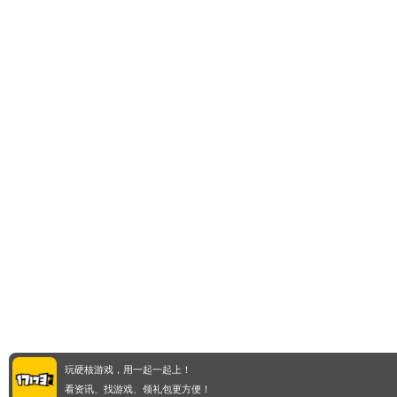
玩硬核游戏，用一起一起上！
看资讯、找游戏、领礼包更方便！