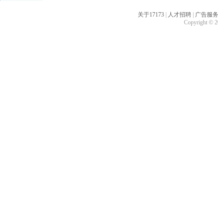
关于17173
|
人才招聘
|
广告服
Copyright © 20