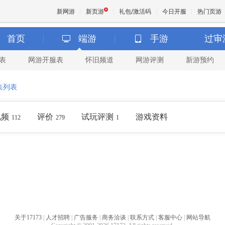
新网游
新页游
礼包/激活码
今日开服
热门页游
首页
端游
手游
过审
表
网游开服表
怀旧频道
网游评测
新游预约
魔兽
集列表
天堂
视频
评价
试玩评测
游戏资料
112
279
1
王权与
关于17173
|
人才招聘
|
广告服务
|
商务洽谈
|
联系方式
|
客服中心
|
网站导航