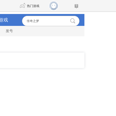
热门游戏
游戏
发号
DNF
传奇4
剑网3旗舰版
新天龙八部
自由
诛仙世界
新仙侠5