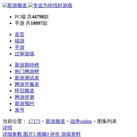
PC端
共
44798
款
手游
共
18097
款
首页
端游
手游
过审游戏
新游期待榜
热门网游榜
新游测试表
网游开服表
怀旧频道
网游评测
新游预约
发号
当前位置：
17173
>
新游频道
>
战争online
>
图集列表
详情
详细参数
图片
5
视频
0
评价
游戏资料