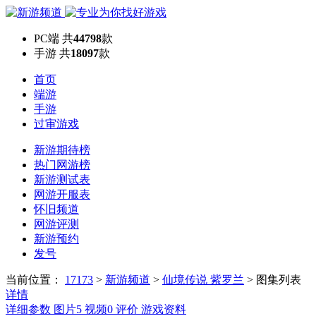
PC端
共
44798
款
手游
共
18097
款
首页
端游
手游
过审游戏
新游期待榜
热门网游榜
新游测试表
网游开服表
怀旧频道
网游评测
新游预约
发号
当前位置：
17173
>
新游频道
>
仙境传说 紫罗兰
>
图集列表
详情
详细参数
图片
5
视频
0
评价
游戏资料