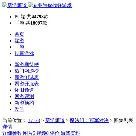
PC端
共
44798
款
手游
共
18097
款
首页
端游
手游
过审游戏
新游期待榜
热门网游榜
新游测试表
网游开服表
怀旧频道
网游评测
新游预约
发号
当前位置：
17173
>
新游频道
>
魔法门：冠军对决
>
图集列表
详情
详细参数
图片
5
视频
0
评价
游戏资料