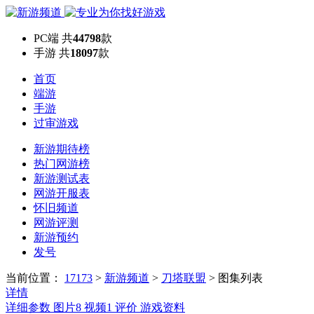
PC端
共
44798
款
手游
共
18097
款
首页
端游
手游
过审游戏
新游期待榜
热门网游榜
新游测试表
网游开服表
怀旧频道
网游评测
新游预约
发号
当前位置：
17173
>
新游频道
>
刀塔联盟
>
图集列表
详情
详细参数
图片
8
视频
1
评价
游戏资料