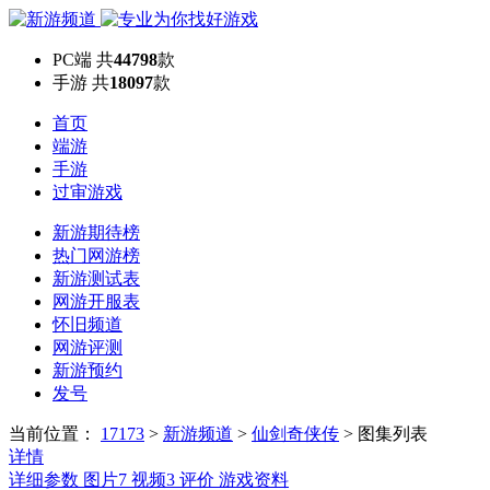
PC端
共
44798
款
手游
共
18097
款
首页
端游
手游
过审游戏
新游期待榜
热门网游榜
新游测试表
网游开服表
怀旧频道
网游评测
新游预约
发号
当前位置：
17173
>
新游频道
>
仙剑奇侠传
>
图集列表
详情
详细参数
图片
7
视频
3
评价
游戏资料