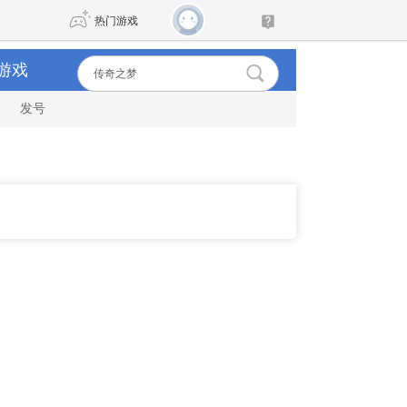
热门游戏
游戏
发号
DNF
传奇4
剑网3旗舰版
新天龙八部
自由
诛仙世界
新仙侠5