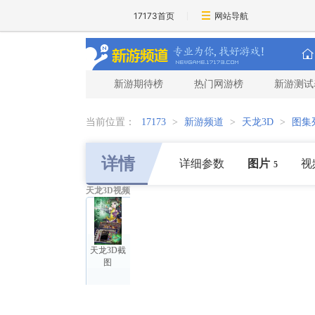
17173首页
网站导航
新游期待榜
热门网游榜
新游测试
当前位置：
17173
>
新游频道
>
天龙3D
>
图集
详情
详细参数
图片
视
5
天龙3D视频
天龙3D截
图