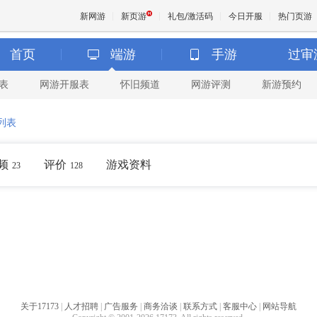
新网游
新页游
礼包/激活码
今日开服
热门页游
首页
端游
手游
过审
表
网游开服表
怀旧频道
网游评测
新游预约
魔兽
列表
天堂
频
评价
游戏资料
23
128
王权与
关于17173
|
人才招聘
|
广告服务
|
商务洽谈
|
联系方式
|
客服中心
|
网站导航