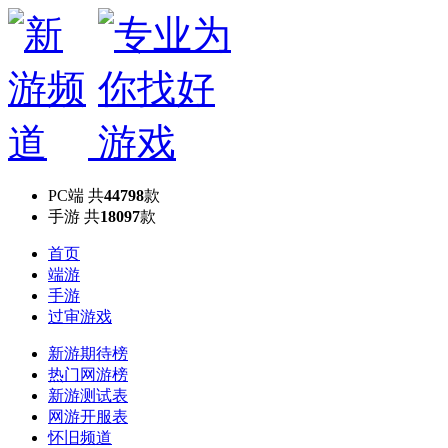
PC端
共
44798
款
手游
共
18097
款
首页
端游
手游
过审游戏
新游期待榜
热门网游榜
新游测试表
网游开服表
怀旧频道