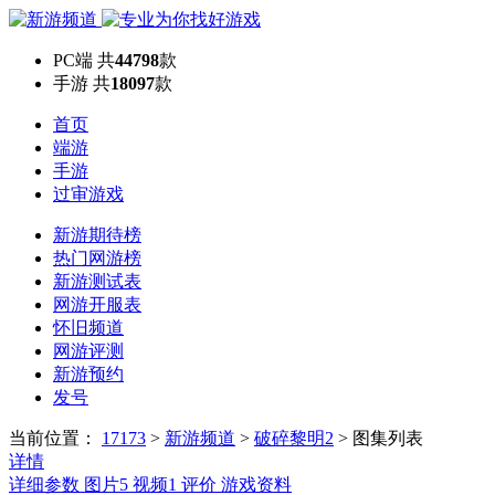
PC端
共
44798
款
手游
共
18097
款
首页
端游
手游
过审游戏
新游期待榜
热门网游榜
新游测试表
网游开服表
怀旧频道
网游评测
新游预约
发号
当前位置：
17173
>
新游频道
>
破碎黎明2
>
图集列表
详情
详细参数
图片
5
视频
1
评价
游戏资料