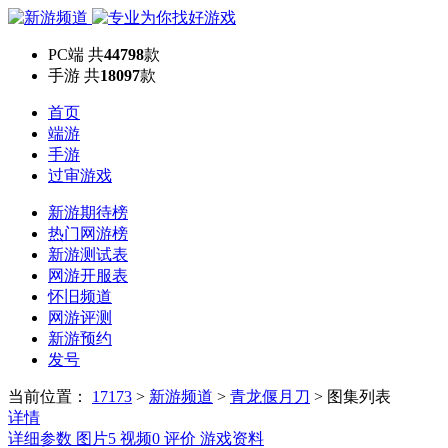
PC端
共
44798
款
手游
共
18097
款
首页
端游
手游
过审游戏
新游期待榜
热门网游榜
新游测试表
网游开服表
怀旧频道
网游评测
新游预约
发号
当前位置：
17173
>
新游频道
>
青龙偃月刀
>
图集列表
详情
详细参数
图片
5
视频
0
评价
游戏资料