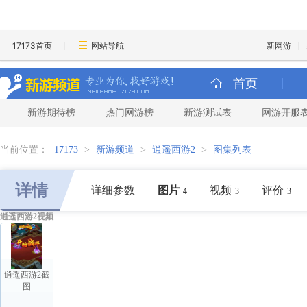
17173首页
网站导航
新网游
首页
新游期待榜
热门网游榜
新游测试表
网游开服
当前位置：
17173
>
新游频道
>
逍遥西游2
>
图集列表
详情
详细参数
图片
视频
评价
4
3
3
逍遥西游2视频
逍遥西游2截
图