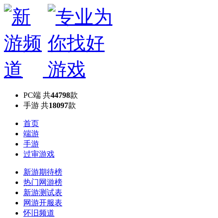
PC端
共
44798
款
手游
共
18097
款
首页
端游
手游
过审游戏
新游期待榜
热门网游榜
新游测试表
网游开服表
怀旧频道