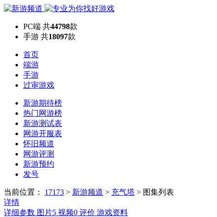
PC端
共
44798
款
手游
共
18097
款
首页
端游
手游
过审游戏
新游期待榜
热门网游榜
新游测试表
网游开服表
怀旧频道
网游评测
新游预约
发号
当前位置：
17173
>
新游频道
>
充气塔
>
图集列表
详情
详细参数
图片
5
视频
0
评价
游戏资料