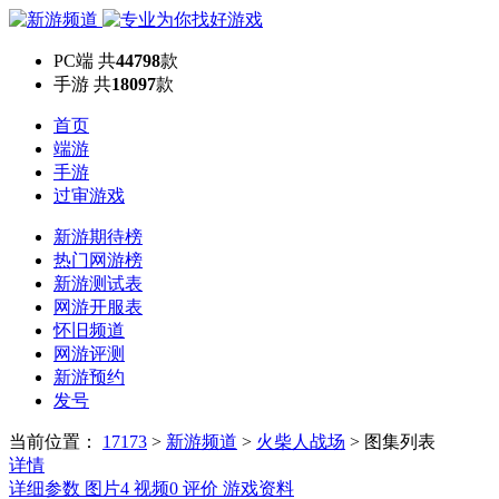
PC端
共
44798
款
手游
共
18097
款
首页
端游
手游
过审游戏
新游期待榜
热门网游榜
新游测试表
网游开服表
怀旧频道
网游评测
新游预约
发号
当前位置：
17173
>
新游频道
>
火柴人战场
>
图集列表
详情
详细参数
图片
4
视频
0
评价
游戏资料