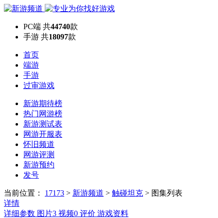
PC端
共
44740
款
手游
共
18097
款
首页
端游
手游
过审游戏
新游期待榜
热门网游榜
新游测试表
网游开服表
怀旧频道
网游评测
新游预约
发号
当前位置：
17173
>
新游频道
>
触碰坦克
>
图集列表
详情
详细参数
图片
3
视频
0
评价
游戏资料