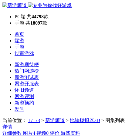
PC端
共
44798
款
手游
共
18097
款
首页
端游
手游
过审游戏
新游期待榜
热门网游榜
新游测试表
网游开服表
怀旧频道
网游评测
新游预约
发号
当前位置：
17173
>
新游频道
>
地铁模拟器3D
>
图集列表
详情
详细参数
图片
4
视频
0
评价
游戏资料