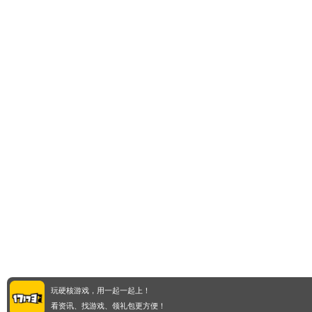
玩硬核游戏，用一起一起上！
看资讯、找游戏、领礼包更方便！