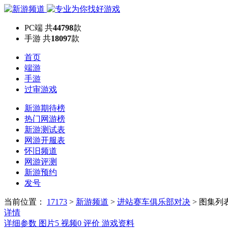
PC端
共
44798
款
手游
共
18097
款
首页
端游
手游
过审游戏
新游期待榜
热门网游榜
新游测试表
网游开服表
怀旧频道
网游评测
新游预约
发号
当前位置：
17173
>
新游频道
>
进站赛车俱乐部对决
>
图集列
详情
详细参数
图片
5
视频
0
评价
游戏资料