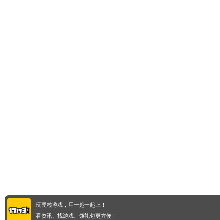
玩硬核游戏，用一起一起上！
看资讯、找游戏、领礼包更方便！