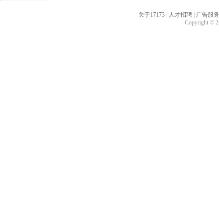
关于17173
|
人才招聘
|
广告服
Copyright © 20