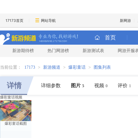
17173首页
网站导航
新网游
首页
新游期待榜
热门网游榜
新游测试表
网游开服
当前位置：
17173
>
新游频道
>
爆彩童话
>
图集列表
详情
详细参数
图片
视频
评价
5
0
1
爆彩童话视频
爆彩童话截图