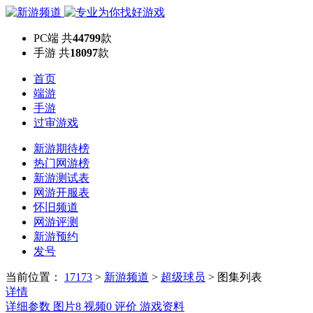
PC端
共
44799
款
手游
共
18097
款
首页
端游
手游
过审游戏
新游期待榜
热门网游榜
新游测试表
网游开服表
怀旧频道
网游评测
新游预约
发号
当前位置：
17173
>
新游频道
>
超级球员
>
图集列表
详情
详细参数
图片
8
视频
0
评价
游戏资料