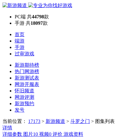
PC端
共
44798
款
手游
共
18097
款
首页
端游
手游
过审游戏
新游期待榜
热门网游榜
新游测试表
网游开服表
怀旧频道
网游评测
新游预约
发号
当前位置：
17173
>
新游频道
>
斗罗之门
>
图集列表
详情
详细参数
图片
10
视频
0
评价
游戏资料