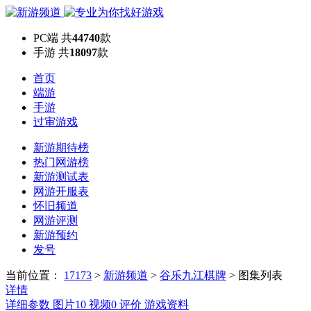
PC端
共
44740
款
手游
共
18097
款
首页
端游
手游
过审游戏
新游期待榜
热门网游榜
新游测试表
网游开服表
怀旧频道
网游评测
新游预约
发号
当前位置：
17173
>
新游频道
>
谷乐九江棋牌
>
图集列表
详情
详细参数
图片
10
视频
0
评价
游戏资料