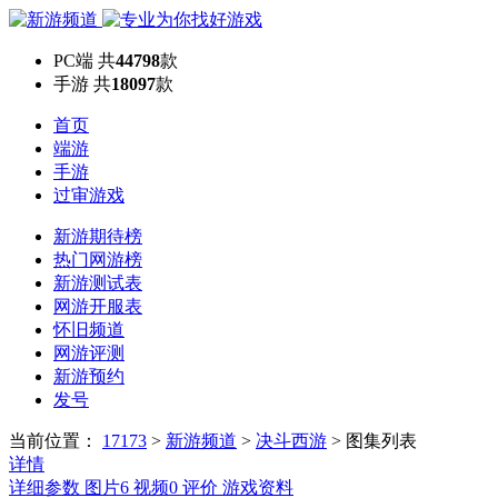
PC端
共
44798
款
手游
共
18097
款
首页
端游
手游
过审游戏
新游期待榜
热门网游榜
新游测试表
网游开服表
怀旧频道
网游评测
新游预约
发号
当前位置：
17173
>
新游频道
>
决斗西游
>
图集列表
详情
详细参数
图片
6
视频
0
评价
游戏资料