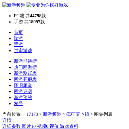
PC端
共
44798
款
手游
共
18097
款
首页
端游
手游
过审游戏
新游期待榜
热门网游榜
新游测试表
网游开服表
怀旧频道
网游评测
新游预约
发号
当前位置：
17173
>
新游频道
>
疯狂萝卜镇
>
图集列表
详情
详细参数
图片
10
视频
0
评价
游戏资料