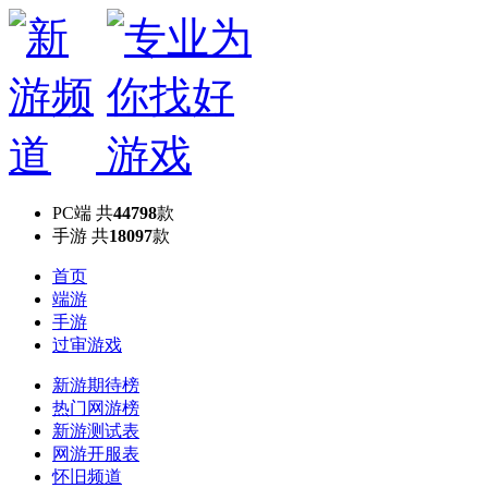
PC端
共
44798
款
手游
共
18097
款
首页
端游
手游
过审游戏
新游期待榜
热门网游榜
新游测试表
网游开服表
怀旧频道