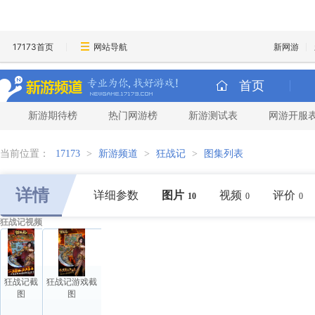
17173首页
网站导航
新网游
首页
新游期待榜
热门网游榜
新游测试表
网游开服
当前位置：
17173
>
新游频道
>
狂战记
>
图集列表
详情
详细参数
图片
视频
评价
10
0
0
狂战记视频
狂战记截
狂战记游戏截
图
图