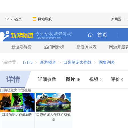
17173首页
网站导航
新网游
首页
新游期待榜
热门网游榜
新游测试表
网游开服
当前位置：
17173
>
新游频道
>
口袋萌宠大作战
>
图集列表
详情
详细参数
图片
视频
评价
10
0
0
口袋萌宠大作战视频
口袋萌宠大作战截图
口袋萌宠大作战游戏截
图