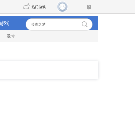
热门游戏
游戏
发号
DNF
传奇4
剑网3旗舰版
新天龙八部
自由
诛仙世界
新仙侠5