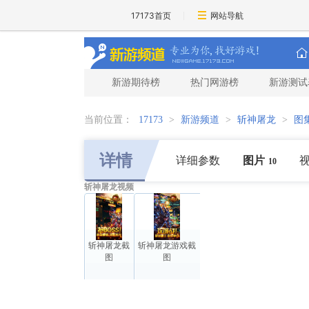
17173首页
网站导航
新游期待榜
热门网游榜
新游测试
当前位置：
17173
>
新游频道
>
斩神屠龙
>
图
详情
详细参数
图片
10
斩神屠龙视频
斩神屠龙截
斩神屠龙游戏截
图
图