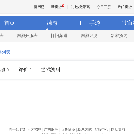
新网游
新页游
礼包/激活码
今日开服
热门页游
首页
端游
手游
过审
表
网游开服表
怀旧频道
网游评测
新游预约
魔兽
集列表
天堂
视频
评价
游戏资料
0
0
王权与
关于17173
|
人才招聘
|
广告服务
|
商务洽谈
|
联系方式
|
客服中心
|
网站导航