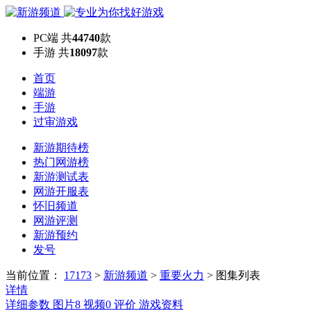
PC端
共
44740
款
手游
共
18097
款
首页
端游
手游
过审游戏
新游期待榜
热门网游榜
新游测试表
网游开服表
怀旧频道
网游评测
新游预约
发号
当前位置：
17173
>
新游频道
>
重要火力
>
图集列表
详情
详细参数
图片
8
视频
0
评价
游戏资料