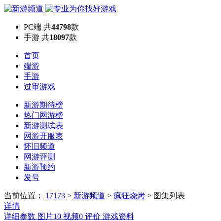
PC端
共
44798
款
手游
共
18097
款
首页
端游
手游
过审游戏
新游期待榜
热门网游榜
新游测试表
网游开服表
怀旧频道
网游评测
新游预约
发号
当前位置：
17173
>
新游频道
>
疯狂烧烤
>
图集列表
详情
详细参数
图片
10
视频
0
评价
游戏资料