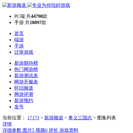
PC端
共
44798
款
手游
共
18097
款
首页
端游
手游
过审游戏
新游期待榜
热门网游榜
新游测试表
网游开服表
怀旧频道
网游评测
新游预约
发号
当前位置：
17173
>
新游频道
>
奥义三国志
>
图集列表
详情
详细参数
图片
5
视频
0
评价
游戏资料