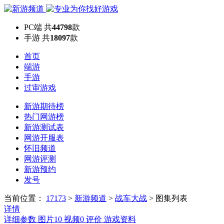
PC端
共
44798
款
手游
共
18097
款
首页
端游
手游
过审游戏
新游期待榜
热门网游榜
新游测试表
网游开服表
怀旧频道
网游评测
新游预约
发号
当前位置：
17173
>
新游频道
>
战车大战
>
图集列表
详情
详细参数
图片
10
视频
0
评价
游戏资料