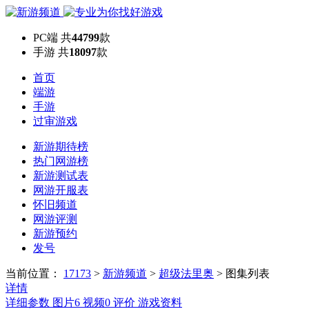
PC端
共
44799
款
手游
共
18097
款
首页
端游
手游
过审游戏
新游期待榜
热门网游榜
新游测试表
网游开服表
怀旧频道
网游评测
新游预约
发号
当前位置：
17173
>
新游频道
>
超级法里奥
>
图集列表
详情
详细参数
图片
6
视频
0
评价
游戏资料