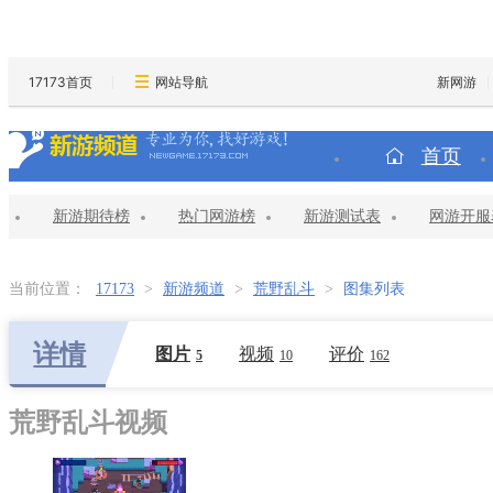
17173首页
网站导航
新网游
首页
新游期待榜
热门网游榜
新游测试表
网游开服
当前位置：
17173
>
新游频道
>
荒野乱斗
>
图集列表
详情
图片
视频
评价
5
10
162
荒野乱斗视频