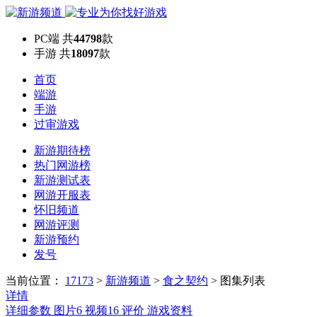
PC端
共
44798
款
手游
共
18097
款
首页
端游
手游
过审游戏
新游期待榜
热门网游榜
新游测试表
网游开服表
怀旧频道
网游评测
新游预约
发号
当前位置：
17173
>
新游频道
>
食之契约
>
图集列表
详情
详细参数
图片
6
视频
16
评价
游戏资料