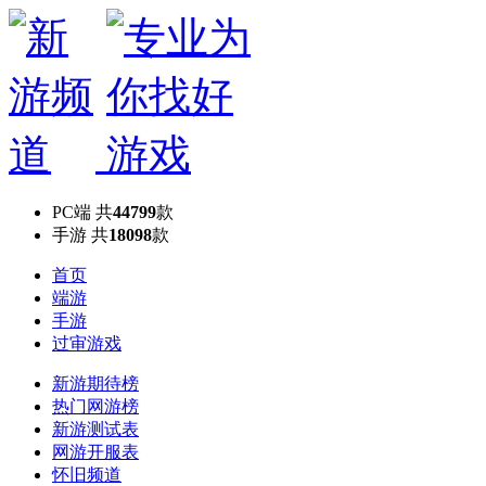
PC端
共
44799
款
手游
共
18098
款
首页
端游
手游
过审游戏
新游期待榜
热门网游榜
新游测试表
网游开服表
怀旧频道