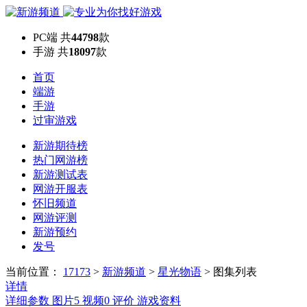
PC端
共
44798
款
手游
共
18097
款
首页
端游
手游
过审游戏
新游期待榜
热门网游榜
新游测试表
网游开服表
怀旧频道
网游评测
新游预约
发号
当前位置：
17173
>
新游频道
>
星光物语
>
图集列表
详情
详细参数
图片
5
视频
0
评价
游戏资料